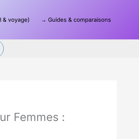
l & voyage)
→ Guides & comparaisons
Reche
our Femmes :