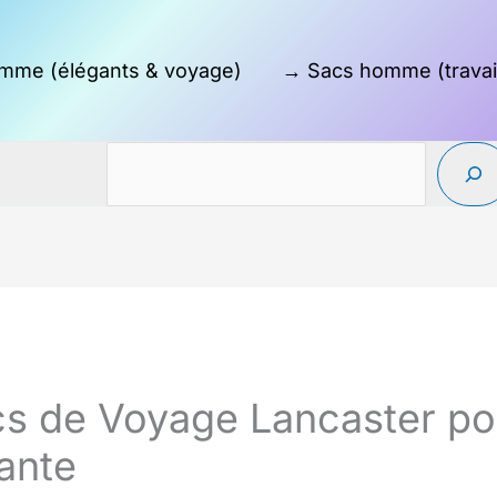
mme (élégants & voyage)
→ Sacs homme (travai
cs de Voyage Lancaster p
ante