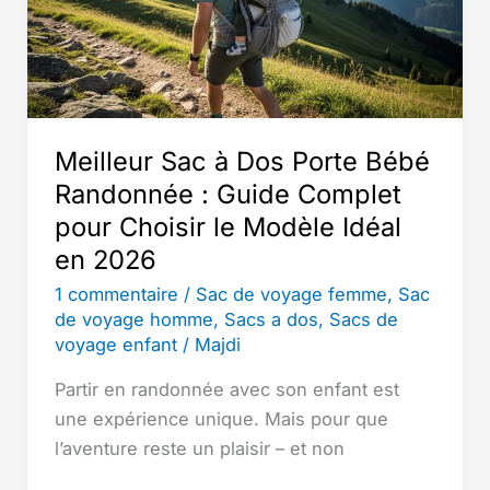
des
meilleurs
modèles
(guide
2026)
Meilleur Sac à Dos Porte Bébé
Randonnée : Guide Complet
pour Choisir le Modèle Idéal
en 2026
1 commentaire
/
Sac de voyage femme
,
Sac
de voyage homme
,
Sacs a dos
,
Sacs de
voyage enfant
/
Majdi
Partir en randonnée avec son enfant est
une expérience unique. Mais pour que
l’aventure reste un plaisir – et non