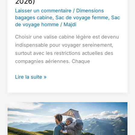
2026)
Laisser un commentaire
/
Dimensions
bagages cabine
,
Sac de voyage femme
,
Sac
de voyage homme
/
Majdi
Choisir une valise cabine légère est devenu
indispensable pour voyager sereinement,
surtout avec les restrictions actuelles des
compagnies aériennes. Chaque
Valise
Lire la suite »
cabine
légère
:
comment
choisir
+
comparatif