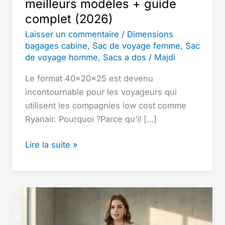
meilleurs modèles + guide
complet (2026)
Laisser un commentaire
/
Dimensions
bagages cabine
,
Sac de voyage femme
,
Sac
de voyage homme
,
Sacs a dos
/
Majdi
Le format 40x20x25 est devenu
incontournable pour les voyageurs qui
utilisent les compagnies low cost comme
Ryanair. Pourquoi ?Parce qu’il […]
Sac
Lire la suite »
cabine
40x20x25
:
meilleurs
modèles