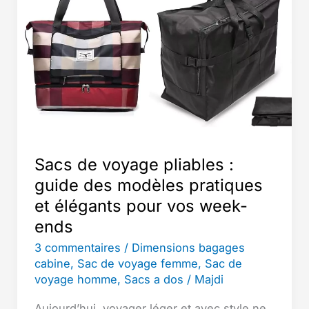
Sacs de voyage pliables :
guide des modèles pratiques
et élégants pour vos week-
ends
3 commentaires
/
Dimensions bagages
cabine
,
Sac de voyage femme
,
Sac de
voyage homme
,
Sacs a dos
/
Majdi
Aujourd’hui, voyager léger et avec style ne