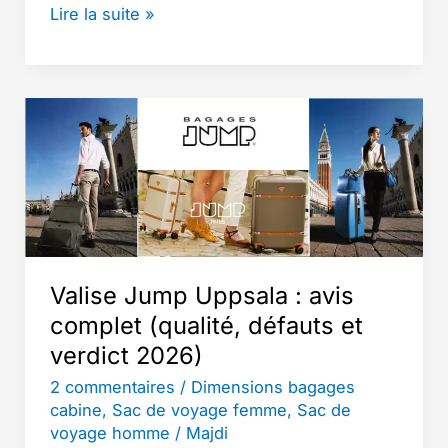
Meilleur
Lire la suite »
Sac
à
Dos
Porte
Bébé
Randonnée
:
Guide
Complet
pour
Valise Jump Uppsala : avis
Choisir
complet (qualité, défauts et
le
verdict 2026)
Modèle
2 commentaires
/
Dimensions bagages
Idéal
cabine
,
Sac de voyage femme
,
Sac de
en
voyage homme
/
Majdi
2026