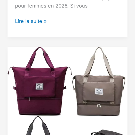
pour femmes en 2026. Si vous
Les
Lire la suite »
13
sacs
à
dos
voyage
femme
tendance
les
plus
élégants
en【2026】