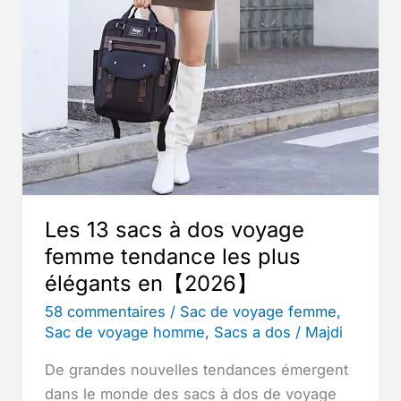
(2026)
Les 13 sacs à dos voyage
femme tendance les plus
élégants en【2026】
58 commentaires
/
Sac de voyage femme
,
Sac de voyage homme
,
Sacs a dos
/
Majdi
De grandes nouvelles tendances émergent
dans le monde des sacs à dos de voyage