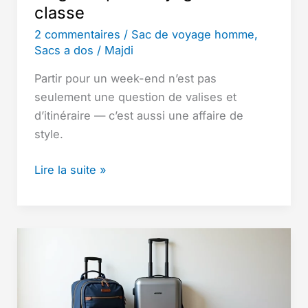
classe
2 commentaires
/
Sac de voyage homme
,
Sacs a dos
/
Majdi
Partir pour un week-end n’est pas
seulement une question de valises et
d’itinéraire — c’est aussi une affaire de
style.
Sac
Lire la suite »
week-
end
homme
stylé
:
les
meilleurs