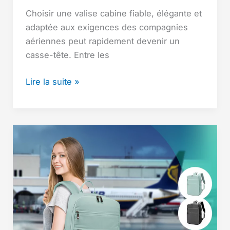
Choisir une valise cabine fiable, élégante et
adaptée aux exigences des compagnies
aériennes peut rapidement devenir un
casse-tête. Entre les
Valise
Lire la suite »
Jump
Uppsala
:
avis
complet
(qualité,
défauts
et
verdict
2026)