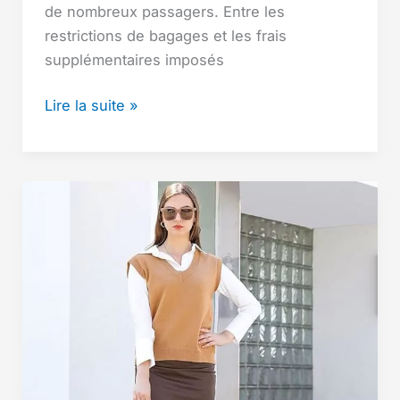
de nombreux passagers. Entre les
restrictions de bagages et les frais
supplémentaires imposés
Sac
Lire la suite »
cabine
sous
siège
avion
:
guide
complet
pour
choisir
le
meilleur
modèle