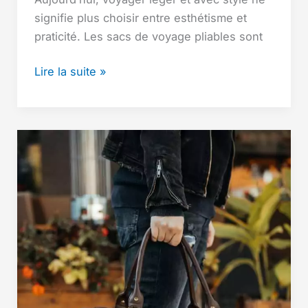
signifie plus choisir entre esthétisme et
praticité. Les sacs de voyage pliables sont
Sacs
Lire la suite »
de
voyage
pliables
:
guide
des
modèles
pratiques
et
élégants
pour
vos