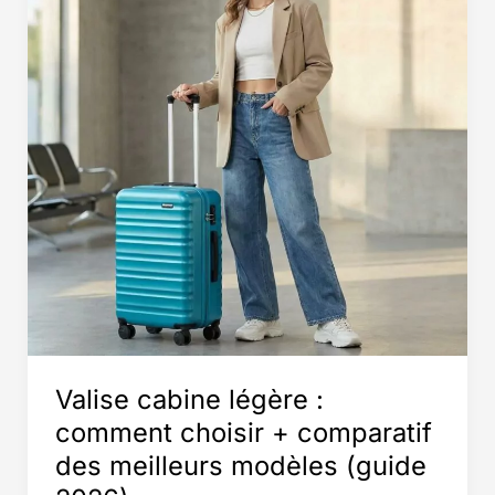
+
guide
complet
(2026)
Valise cabine légère :
comment choisir + comparatif
des meilleurs modèles (guide