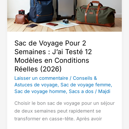
modèles
élégants
pour
voyager
avec
Sac de Voyage Pour 2
classe
Semaines : J’ai Testé 12
Modèles en Conditions
Réelles (2026)
Laisser un commentaire
/
Conseils &
Astuces de voyage
,
Sac de voyage femme
,
Sac de voyage homme
,
Sacs a dos
/
Majdi
Choisir le bon sac de voyage pour un séjour
de deux semaines peut rapidement se
transformer en casse-tête. Après avoir