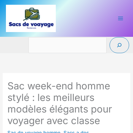
Aller
au
contenu
Reche
Sac week-end homme
stylé : les meilleurs
modèles élégants pour
voyager avec classe
Sac de voyage homme
,
Sacs a dos