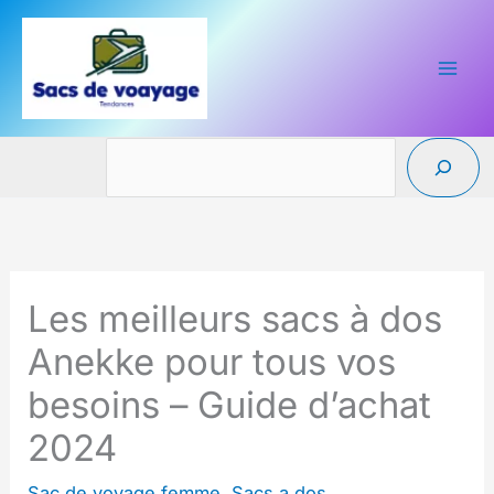
Aller
au
contenu
Reche
Les meilleurs sacs à dos
Anekke pour tous vos
besoins – Guide d’achat
2024
Sac de voyage femme
,
Sacs a dos