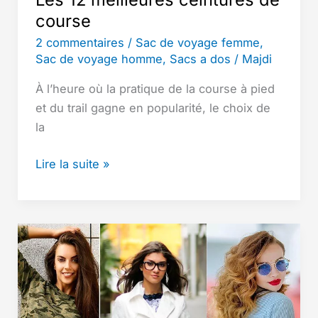
course
2 commentaires
/
Sac de voyage femme
,
Sac de voyage homme
,
Sacs a dos
/
Majdi
À l’heure où la pratique de la course à pied
et du trail gagne en popularité, le choix de
la
Les
Lire la suite »
12
meilleures
ceintures
de
course