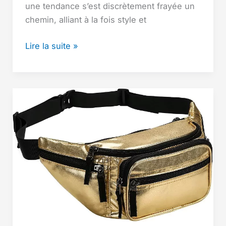
une tendance s’est discrètement frayée un
chemin, alliant à la fois style et
Top
Lire la suite »
10
Sacs
Banane
en
Cuir
Femme
Incontournables
sur
Amazon