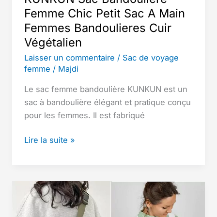
Femme Chic Petit Sac A Main
Femmes Bandoulieres Cuir
Végétalien
Laisser un commentaire
/
Sac de voyage
femme
/
Majdi
Le sac femme bandoulière KUNKUN est un
sac à bandoulière élégant et pratique conçu
pour les femmes. Il est fabriqué
KUNKUN
Lire la suite »
Sac
Bandoulière
Femme
Chic
Petit