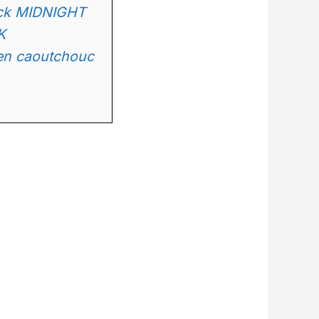
lack MIDNIGHT
K
 en caoutchouc