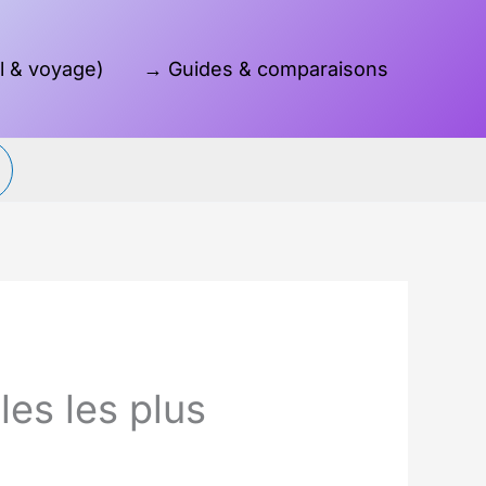
l & voyage)
→ Guides & comparaisons
Reche
es les plus