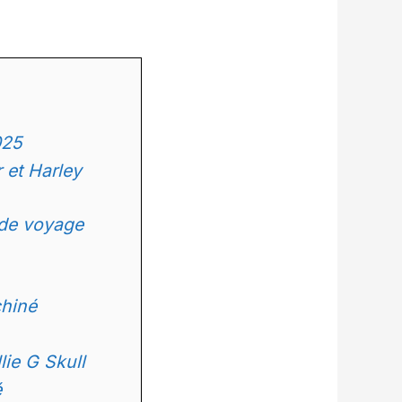
025
 et Harley
de voyage
chiné
ie G Skull
é