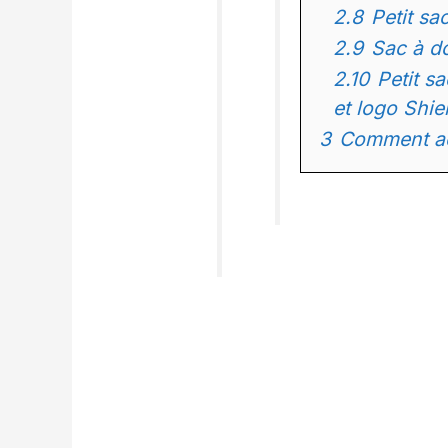
2.8
Petit s
2.9
Sac à d
2.10
Petit s
et logo Shie
3
Comment ach