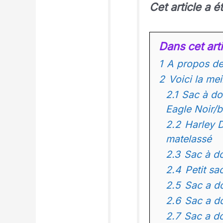
Cet article a 
Dans cet arti
1
A propos de
2
Voici la me
2.1
Sac à do
Eagle Noir/
2.2
Harley 
matelassé
2.3
Sac à d
2.4
Petit sa
2.5
Sac a d
2.6
Sac a d
2.7
Sac a do