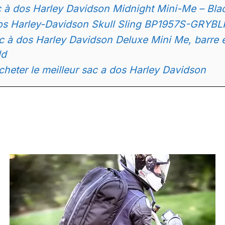
ac à dos Harley Davidson Midnight Mini-Me – B
os Harley-Davidson Skull Sling BP1957S-GRYBL
ac à dos Harley Davidson Deluxe Mini Me, barre
ld
eter le meilleur sac a dos Harley Davidson