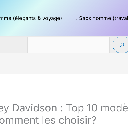
mme (élégants & voyage)
→ Sacs homme (travai
ey Davidson : Top 10 modèl
comment les choisir?