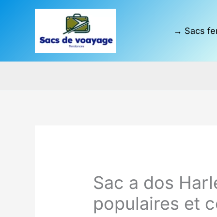
Aller
au
→ Sacs fe
contenu
Sac a dos Harl
populaires et 