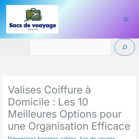
Aller
au
contenu
Reche
Valises Coiffure à
Domicile : Les 10
Meilleures Options pour
une Organisation Efficace
Dimensions bagages cabine
,
Sac de voyage