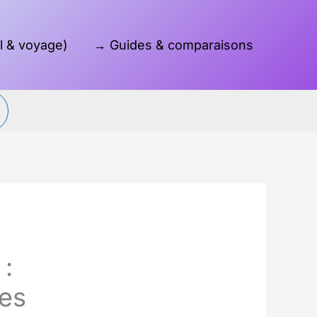
l & voyage)
→ Guides & comparaisons
Reche
 :
les