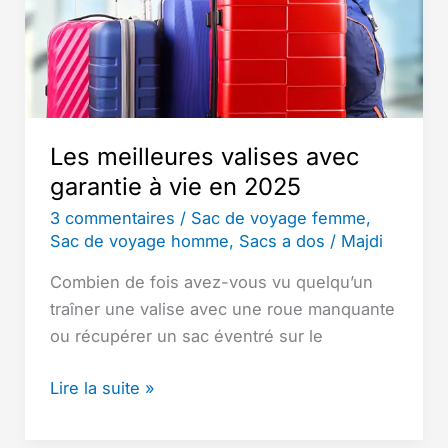
plus
populaire,
Top
marques
les
mieux
Les meilleures valises avec
notés
garantie à vie en 2025
3 commentaires
/
Sac de voyage femme
,
Sac de voyage homme
,
Sacs a dos
/
Majdi
Combien de fois avez-vous vu quelqu’un
traîner une valise avec une roue manquante
ou récupérer un sac éventré sur le
Les
Lire la suite »
meilleures
valises