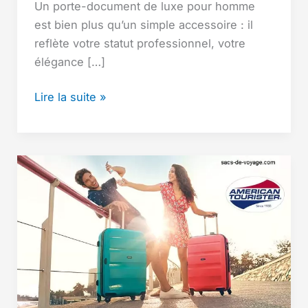
Un porte-document de luxe pour homme
est bien plus qu’un simple accessoire : il
reflète votre statut professionnel, votre
élégance […]
Top
Lire la suite »
12
Porte-
Documents
Homme
Luxe
(2025)
:
Élégants,
Pratiques
et
Haut