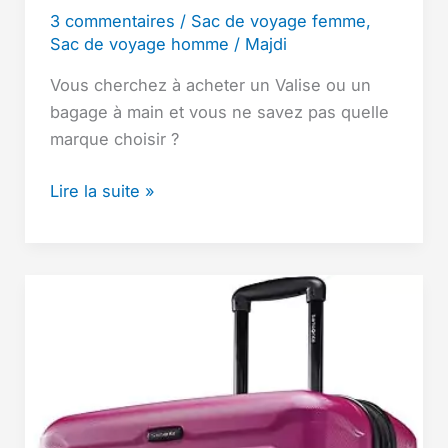
3 commentaires
/
Sac de voyage femme
,
Sac de voyage homme
/
Majdi
Vous cherchez à acheter un Valise ou un
bagage à main et vous ne savez pas quelle
marque choisir ?
Samsonite
Lire la suite »
vs
American
Tourister
–
Quelle
marque
fabrique
les
meilleurs