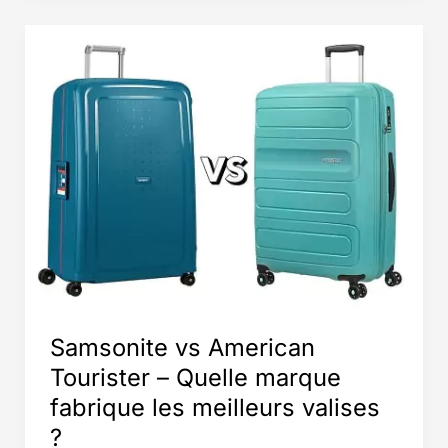
avec
garantie
à
vie
en
2025
Samsonite vs American
Tourister – Quelle marque
fabrique les meilleurs valises
?