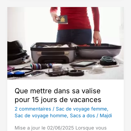
Les
10
Meilleurs
Produits
Samsonite
en
France
Que mettre dans sa valise
pour 15 jours de vacances
2 commentaires
/
Sac de voyage femme
,
Sac de voyage homme
,
Sacs a dos
/
Majdi
Mise a jour le 02/06/2025 Lorsque vous