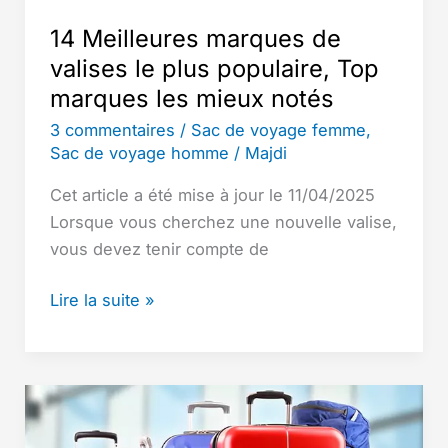
de
14 Meilleures marques de
Gamme
valises le plus populaire, Top
marques les mieux notés
3 commentaires
/
Sac de voyage femme
,
Sac de voyage homme
/
Majdi
Cet article a été mise à jour le 11/04/2025
Lorsque vous cherchez une nouvelle valise,
vous devez tenir compte de
14
Lire la suite »
Meilleures
marques
de
valises
le