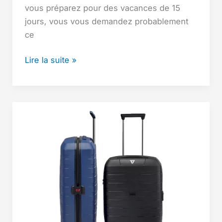
vous préparez pour des vacances de 15
jours, vous vous demandez probablement
ce
Que
Lire la suite »
mettre
dans
sa
valise
pour
15
jours
de
vacances