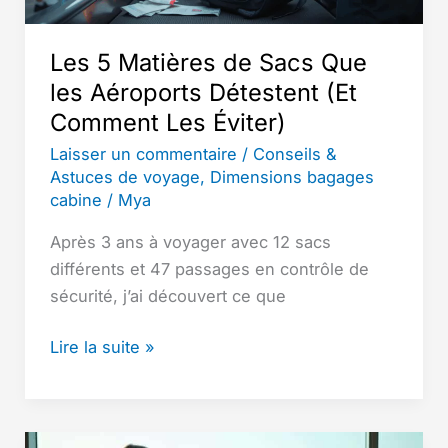
en
Conditions
Les 5 Matières de Sacs Que
Réelles
les Aéroports Détestent (Et
(2026)
Comment Les Éviter)
Laisser un commentaire
/
Conseils &
Astuces de voyage
,
Dimensions bagages
cabine
/
Mya
Après 3 ans à voyager avec 12 sacs
différents et 47 passages en contrôle de
sécurité, j’ai découvert ce que
Les
Lire la suite »
5
Matières
de