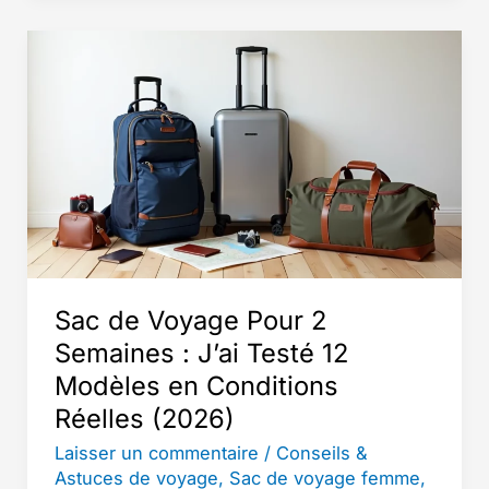
pliables
:
guide
des
modèles
pratiques
et
élégants
pour
vos
Sac de Voyage Pour 2
week-
Semaines : J’ai Testé 12
ends
Modèles en Conditions
Réelles (2026)
Laisser un commentaire
/
Conseils &
Astuces de voyage
,
Sac de voyage femme
,