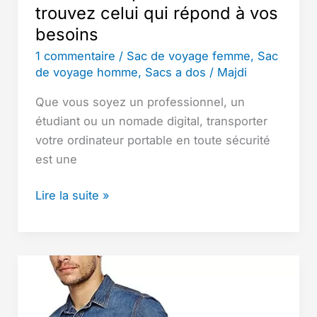
trouvez celui qui répond à vos
besoins
1 commentaire
/
Sac de voyage femme
,
Sac
de voyage homme
,
Sacs a dos
/
Majdi
Que vous soyez un professionnel, un
étudiant ou un nomade digital, transporter
votre ordinateur portable en toute sécurité
est une
Les
Lire la suite »
meilleurs
sacs
à
dos
pour
ordinateurs