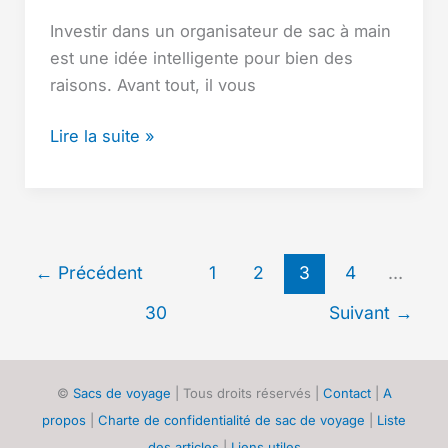
Investir dans un organisateur de sac à main
est une idée intelligente pour bien des
raisons. Avant tout, il vous
Organisateur
Lire la suite »
de
Sac
à
Main
:
←
Précédent
1
2
3
4
…
Transformez
30
Suivant
→
Votre
Sac
Chaotique
©
Sacs de voyage
| Tous droits réservés |
Contact
|
A
en
propos
|
Charte de confidentialité de sac de voyage
|
Liste
un
des articles
|
Liens utiles