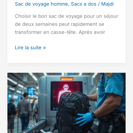
Sac de voyage homme
,
Sacs a dos
/
Majdi
Choisir le bon sac de voyage pour un séjour
de deux semaines peut rapidement se
transformer en casse-tête. Après avoir
Sac
Lire la suite »
de
Voyage
Pour
2
Semaines
:
J’ai
Testé
12
Modèles