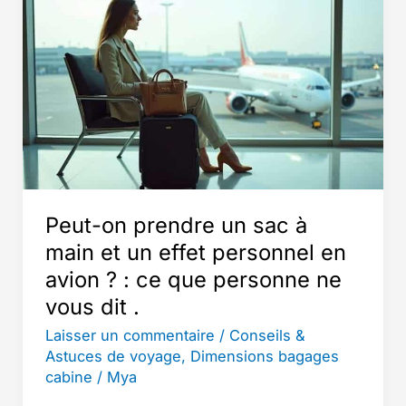
Sacs
Que
les
Aéroports
Détestent
(Et
Comment
Les
Éviter)
Peut-on prendre un sac à
main et un effet personnel en
avion ? : ce que personne ne
vous dit .
Laisser un commentaire
/
Conseils &
Astuces de voyage
,
Dimensions bagages
cabine
/
Mya