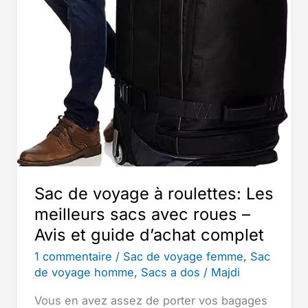
Sac de voyage à roulettes: Les
meilleurs sacs avec roues –
Avis et guide d’achat complet
1 commentaire
/
Sac de voyage femme
,
Sac
de voyage homme
,
Sacs a dos
/
Majdi
Vous en avez assez de porter vos bagages