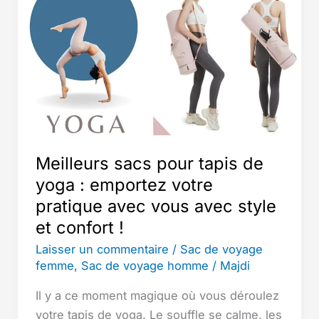
avion
:
objet
personnel,
bagage
à
main
ou
Meilleurs sacs pour tapis de
supplément
?
yoga : emportez votre
pratique avec vous avec style
et confort !
Laisser un commentaire
/
Sac de voyage
femme
,
Sac de voyage homme
/
Majdi
Il y a ce moment magique où vous déroulez
votre tapis de yoga. Le souffle se calme, les