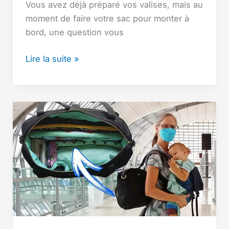
Vous avez déjà préparé vos valises, mais au
moment de faire votre sac pour monter à
bord, une question vous
Peut-
Lire la suite »
on
prendre
un
sac
à
main
et
un
effet
personnel
en
avion