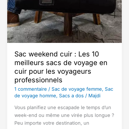
et
confort
!
Sac weekend cuir : Les 10
meilleurs sacs de voyage en
cuir pour les voyageurs
professionnels
1 commentaire
/
Sac de voyage femme
,
Sac
de voyage homme
,
Sacs a dos
/
Majdi
Vous planifiez une escapade le temps d’un
week-end ou même une virée plus longue ?
Peu importe votre destination, un