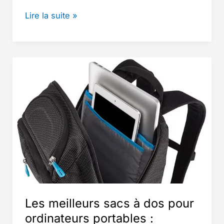
Sac
Lire la suite »
weekend
cuir
:
Les
10
meilleurs
sacs
de
voyage
en
cuir
pour
les
Les meilleurs sacs à dos pour
voyageurs
ordinateurs portables :
professionnels