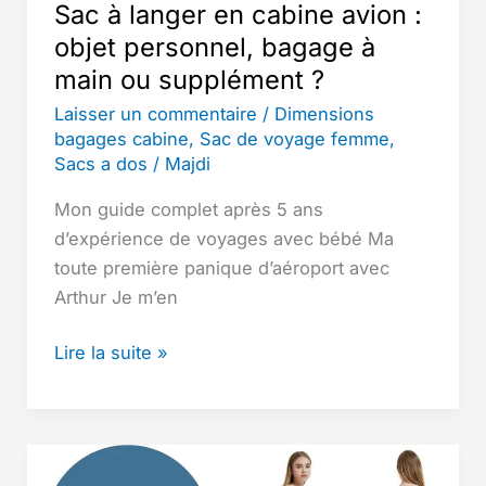
Sac à langer en cabine avion :
?
objet personnel, bagage à
:
main ou supplément ?
ce
que
Laisser un commentaire
/
Dimensions
personne
bagages cabine
,
Sac de voyage femme
,
Sacs a dos
/
Majdi
ne
vous
Mon guide complet après 5 ans
dit
d’expérience de voyages avec bébé Ma
.
toute première panique d’aéroport avec
Arthur Je m’en
Sac
Lire la suite »
à
langer
en
cabine