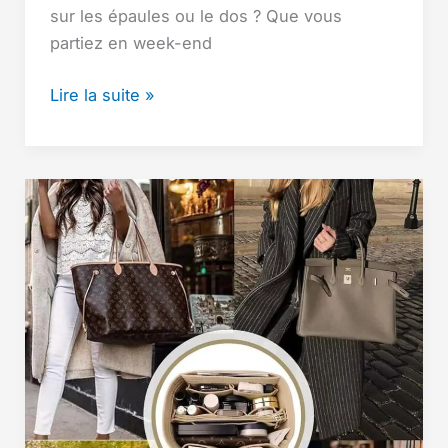
sur les épaules ou le dos ? Que vous
partiez en week-end
Sac
Lire la suite »
de
voyage
à
roulettes:
Les
meilleurs
sacs
avec
roues
–
Avis
et
guide