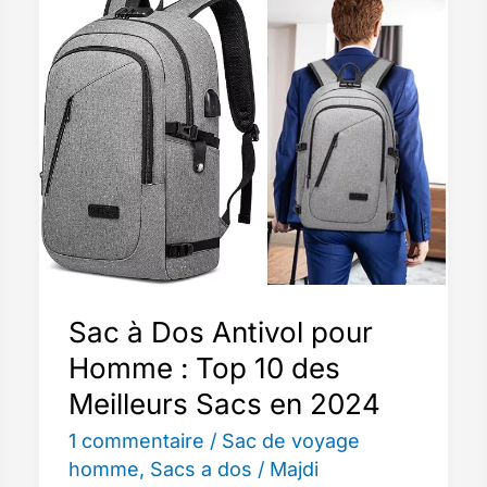
Avis
complet
et
test
détaillé
Sac à Dos Antivol pour
Homme : Top 10 des
Meilleurs Sacs en 2024
1 commentaire
/
Sac de voyage
homme
,
Sacs a dos
/
Majdi