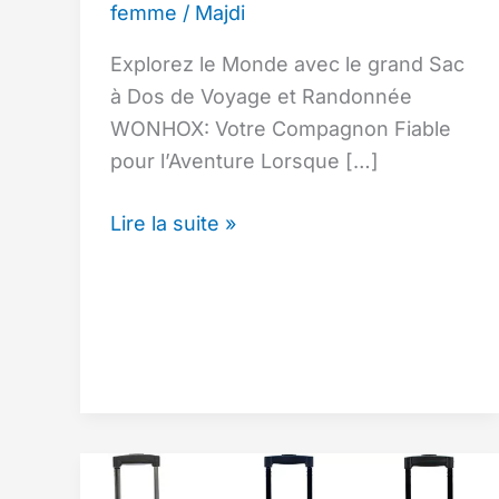
femme
/
Majdi
Explorez le Monde avec le grand Sac
à Dos de Voyage et Randonnée
WONHOX: Votre Compagnon Fiable
pour l’Aventure Lorsque […]
Ce
Lire la suite »
grand
sac
à
dos
avec
plus
de
10