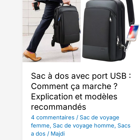
Manchon
Trolley
pour
Valises
:
Voyagez
avec
Style
Sac à dos avec port USB :
et
Comment ça marche ?
Commodité
Explication et modèles
recommandés
4 commentaires
/
Sac de voyage
femme
,
Sac de voyage homme
,
Sacs
a dos
/
Majdi