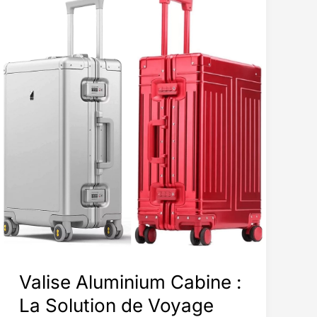
Ultime
des
Meilleures
Options
sur
le
Marché
Valise Aluminium Cabine :
La Solution de Voyage