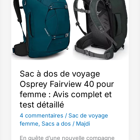
à
Langer
de
Voyage
pour
Bébé
en
2026
Sac à dos de voyage
:
Osprey Fairview 40 pour
Comparatif,
Avis
femme : Avis complet et
et
test détaillé
Guide
4 commentaires
/
Sac de voyage
d’Achat
femme
,
Sacs a dos
/
Majdi
En quête d’une nouvelle compagne