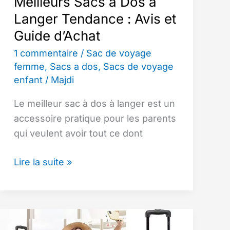
Meilleurs Sacs à Dos à
Langer Tendance : Avis et
Guide d’Achat
1 commentaire
/
Sac de voyage
femme
,
Sacs a dos
,
Sacs de voyage
enfant
/
Majdi
Le meilleur sac à dos à langer est un
accessoire pratique pour les parents
qui veulent avoir tout ce dont
Meilleurs
Lire la suite »
Sacs
à
Dos
à