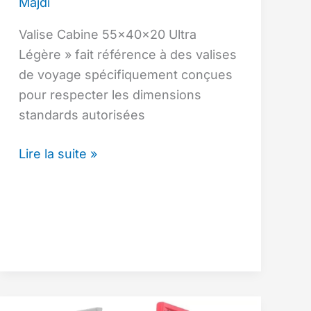
Majdi
Valise Cabine 55x40x20 Ultra
Légère » fait référence à des valises
de voyage spécifiquement conçues
pour respecter les dimensions
standards autorisées
Valise
Lire la suite »
Cabine
55x40x20
Ultra
Légère
:
Le
Guide