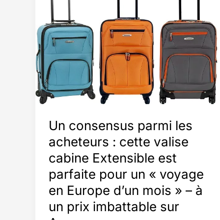
000
notes
5
étoiles
peut
contenir
jusqu’à
2
semaines
Un consensus parmi les
de
acheteurs : cette valise
vêtements
cabine Extensible est
parfaite pour un « voyage
en Europe d’un mois » – à
un prix imbattable sur