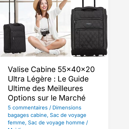
Langer
Tendance
:
Avis
et
Guide
d’Achat
Valise Cabine 55x40x20
Ultra Légère : Le Guide
Ultime des Meilleures
Options sur le Marché
5 commentaires
/
Dimensions
bagages cabine
,
Sac de voyage
femme
,
Sac de voyage homme
/