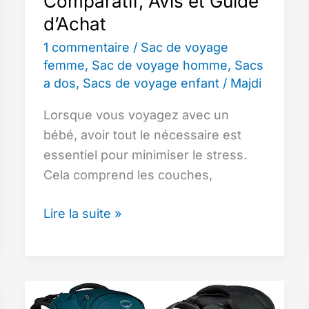
Comparatif, Avis et Guide
d’Achat
1 commentaire
/
Sac de voyage
femme
,
Sac de voyage homme
,
Sacs
a dos
,
Sacs de voyage enfant
/
Majdi
Lorsque vous voyagez avec un
bébé, avoir tout le nécessaire est
essentiel pour minimiser le stress.
Cela comprend les couches,
Top
Lire la suite »
12
des
Meilleurs
Sacs