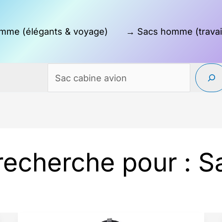
mme (élégants & voyage)
→ Sacs homme (travai
 recherche pour :
S