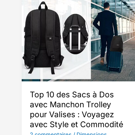
acheteurs
:
cette
valise
cabine
Extensible
est
parfaite
pour
un
«
Top 10 des Sacs à Dos
voyage
avec Manchon Trolley
en
pour Valises : Voyagez
Europe
avec Style et Commodité
d’un
mois
2 commentaires
/
Dimensions