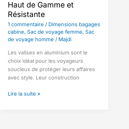
Haut de Gamme et
Résistante
1 commentaire
/
Dimensions bagages
cabine
,
Sac de voyage femme
,
Sac
de voyage homme
/
Majdi
Les valises en aluminium sont le
choix idéal pour les voyageurs
soucieux de protéger leurs affaires
avec style. Leur construction
Valise
Lire la suite »
Aluminium
Cabine
:
La