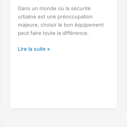
Dans un monde où la sécurité
urbaine est une préoccupation
majeure, choisir le bon équipement
peut faire toute la différence.
Sac
Lire la suite »
à
Dos
Antivol
pour
Homme
:
Top
10
des