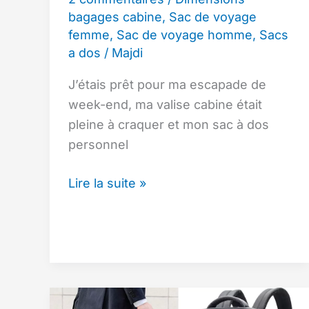
»
bagages cabine
,
Sac de voyage
–
femme
,
Sac de voyage homme
,
Sacs
à
a dos
/
Majdi
un
J’étais prêt pour ma escapade de
prix
week-end, ma valise cabine était
imbattable
pleine à craquer et mon sac à dos
sur
personnel
Amazon.
Top
Lire la suite »
10
des
Sacs
à
Dos
avec