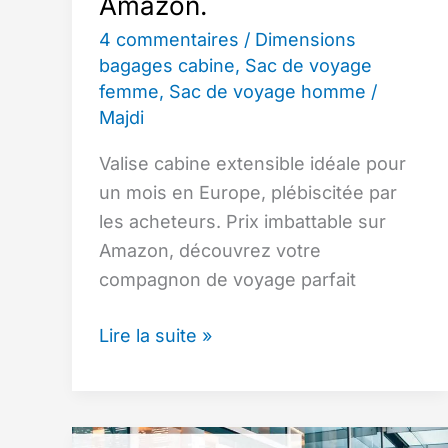
Amazon.
4 commentaires
/
Dimensions
bagages cabine
,
Sac de voyage
femme
,
Sac de voyage homme
/
Majdi
Valise cabine extensible idéale pour
un mois en Europe, plébiscitée par
les acheteurs. Prix imbattable sur
Amazon, découvrez votre
compagnon de voyage parfait
Un
Lire la suite »
consensus
parmi
les