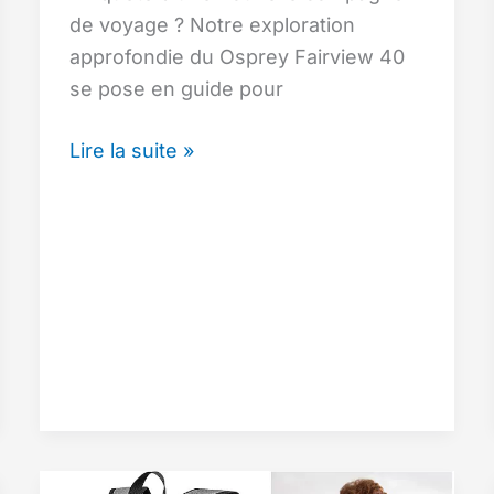
de voyage ? Notre exploration
approfondie du Osprey Fairview 40
se pose en guide pour
Sac
Lire la suite »
à
dos
de
voyage
Osprey
Fairview
40
pour
femme
: