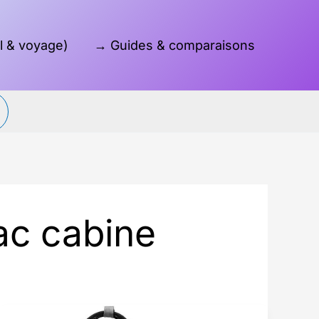
l & voyage)
→ Guides & comparaisons
Reche
ac cabine